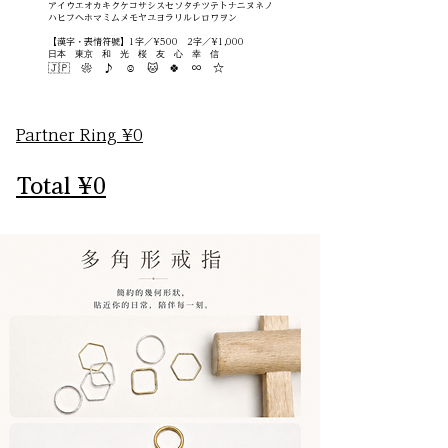
アイウエオカキクケコサシスセソタチツテトナニヌネノ
ハヒフヘホマミムメモヤユヨラリルレロワヲン
【漢字・表情符號】1字／¥500 2字／¥1,000
日本
東京
和
光
桜
友
心
幸
信
🇯🇵 ❀ ♪ ☺ 🐱 🍀 ∞ ☆
Partner Ring ¥0
Total ¥0