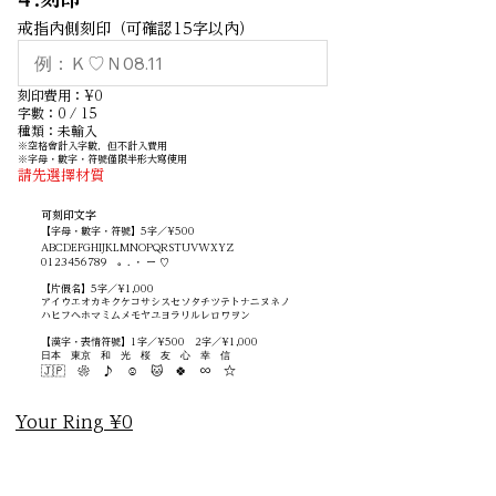
戒指內側刻印（可確認15字以內）
刻印費用：¥0
字數：0 / 15
種類：未輸入
※空格會計入字數，但不計入費用
※字母・數字・符號僅限半形大寫使用
請先選擇材質
可刻印文字
【字母・數字・符號】5字／¥500
ABCDEFGHIJKLMNOPQRSTUVWXYZ
0123456789
。. ・ ー ♡
【片假名】5字／¥1,000
アイウエオカキクケコサシスセソタチツテトナニヌネノ
ハヒフヘホマミムメモヤユヨラリルレロワヲン
【漢字・表情符號】1字／¥500 2字／¥1,000
日本
東京
和
光
桜
友
心
幸
信
🇯🇵 ❀ ♪ ☺ 🐱 🍀 ∞ ☆
Your Ring ¥0