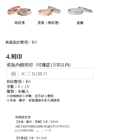
有紋理
素面（無紋理）
​星塵
表面設計費用：¥0
4.刻印
戒指內側刻印（可確認15字以內）
刻印費用：¥0
字數：0 / 15
種類：未輸入
※空格會計入字數，但不計入費用
※字母・數字・符號僅限半形大寫使用
可刻印文字
【字母・數字・符號】5字／¥500
ABCDEFGHIJKLMNOPQRSTUVWXYZ
0123456789
。. ・ ー ♡
【片假名】5字／¥1,000