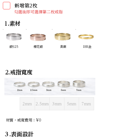
新增第2枚
勾選後即可選擇第二枚戒指
1.素材
​銀925
櫻花銀
黃銅
18K金
2.戒指寬度
2mm
2.5mm
3mm
5mm
7mm
材質・戒寬費用：¥0
３.表面設計