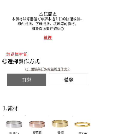
⚠️注意⚠️
本價格試算器僅可確認本店主打的紋理戒指。
印台戒指、字母戒指、項鍊等的價格，
請於頁面進行確認💍
這裡
請選擇材質
◎選擇製作方式
Q. 體驗與訂製的差別是什麼？
訂製
體驗
1.素材
櫻花銀
黃銅
銀 925
18K金