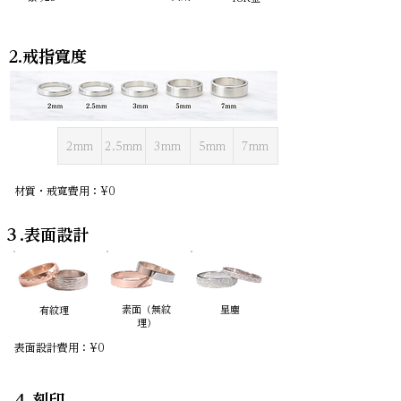
2.戒指寬度
2mm
2.5mm
3mm
5mm
7mm
材質・戒寬費用：¥0
３.表面設計
素面（無紋
星塵
有紋理
理）
表面設計費用：¥0
４.刻印