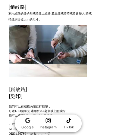
[
鎚紋路
]
利用紋路的鎚子為戒指鎚上紋路,並且鎚戒指時戒指會變大,將戒
指鎚到目標大小的尺寸。
[
鎚紋路
]
[刻印]
我們可以在戒指內側進行刻印，
可選1-10個字元 適用於2.5毫米以上的戒指。
您可以選擇刻印名字/記念日等等。
～可雕刻的文字～
Google
Instagram
TikTok
ABCDEFGHIJKLMNOPQRSTUVWXYZ
0123456789
- to
&
．
。・♡