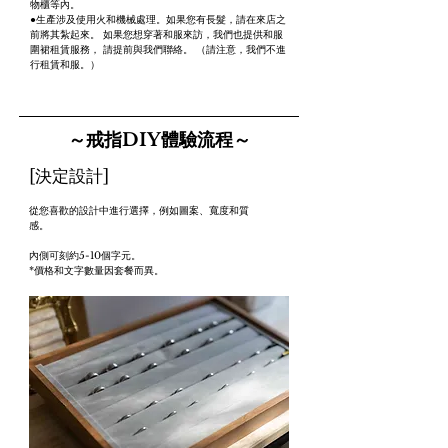
物櫃等內。
●生產涉及使用火和機械處理。如果您有長髮，請在來店之
前將其紮起來。
如果您想穿著和服來訪，我們也提供和服
圍裙租賃服務，
請
提前與
我們聯絡。
（
請注意，我們不進
行租賃和服。）
～戒指DIY體驗流程～
[決定設計]
從您喜歡的設計中進行選擇，例如圖案、寬度和質
感。
內側可刻約5-10個字元。
*價格和文字數量因
套餐
而異。