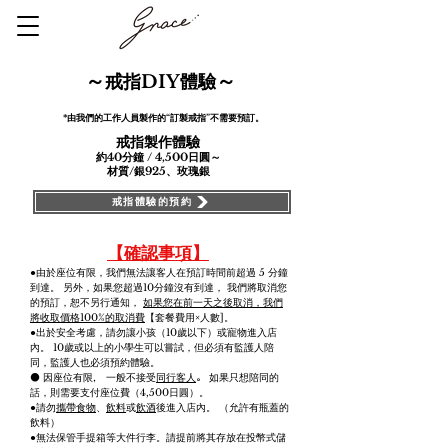
～
～
戒指
DIY
體驗
*由我們的工作人員製作的“訂製戒指”不需要預訂。
戒指製作體驗
約40分鐘 / 4,500日圓～
材質/銀925、玫瑰銀
戒指體驗的預約
【確認事項】
●由於座位有限，我們無法讓客人在預訂時間前超過 5 分鐘
到達。
另外，如果您超過10分鐘沒有到達，
我們將取消您
的預訂，恕不另行通知，
如果您在前一天之後取消，我們
將收取價格100%的取消費
【套餐費用×人數]。
●出於安全考慮，請勿讓小孩（10歲以下）或寵物進入店
內。
10歲或以上的小學生可以嘗試，但必須有監護人陪
同，監護人也必須預約體驗。
因
座位
有限
一般不接受
同
行客人
如果只想陪同的
●
，
。
話，則需要支付座位費（4,500日圓）。
●請勿
攜帶食物
、
飲料
或
飲酒
後進入店內。 （允許有瓶蓋的
飲料）
●無法保管手提箱等大件行李。請提前將其存放在投幣式儲